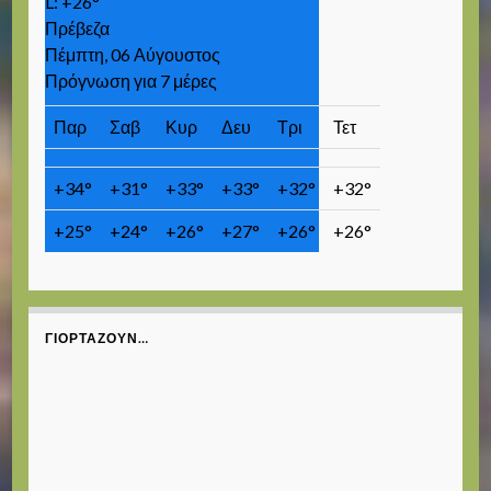
L:
+
26°
Πρέβεζα
Πέμπτη, 06 Αύγουστος
Πρόγνωση για 7 μέρες
Παρ
Σαβ
Κυρ
Δευ
Τρι
Τετ
+
34°
+
31°
+
33°
+
33°
+
32°
+
32°
+
25°
+
24°
+
26°
+
27°
+
26°
+
26°
ΓΙΟΡΤΆΖΟΥΝ…