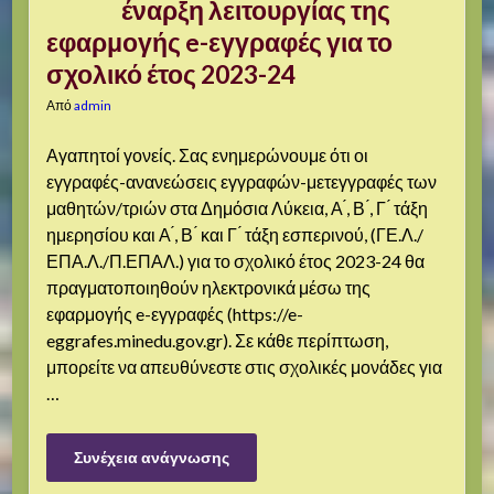
έναρξη λειτουργίας της
εφαρμογής e-εγγραφές για το
σχολικό έτος 2023-24
Από
admin
Αγαπητοί γονείς. Σας ενημερώνουμε ότι οι
εγγραφές-ανανεώσεις εγγραφών-μετεγγραφές των
μαθητών/τριών στα Δημόσια Λύκεια, Α ́, Β ́, Γ ́ τάξη
ημερησίου και Α ́, Β ́ και Γ ́ τάξη εσπερινού, (ΓΕ.Λ./
ΕΠΑ.Λ./Π.ΕΠΑΛ.) για το σχολικό έτος 2023-24 θα
πραγματοποιηθούν ηλεκτρονικά μέσω της
εφαρμογής e-εγγραφές (https://e-
eggrafes.minedu.gov.gr). Σε κάθε περίπτωση,
μπορείτε να απευθύνεστε στις σχολικές μονάδες για
…
Συνέχεια ανάγνωσης