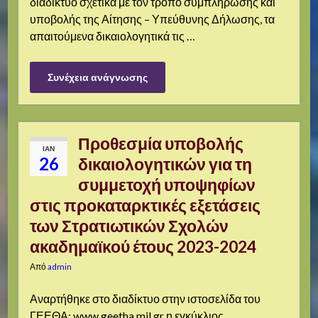
διαδίκτυο σχετικά με τον τρόπο συμπλήρωσης και
υποβολής της Αίτησης – Υπεύθυνης Δήλωσης, τα
απαιτούμενα δικαιολογητικά τις …
Συνέχεια ανάγνωσης
Προθεσμία υποβολής
ΙΑΝ
26
δικαιολογητικών για τη
συμμετοχή υποψηφίων
στις προκαταρκτικές εξετάσεις
των Στρατιωτικών Σχολών
ακαδημαϊκού έτους 2023-2024
Από
admin
Αναρτήθηκε στο διαδίκτυο στην ιστοσελίδα του
ΓΕΕΘΑ: www.geetha.mil.gr η εγκύκλιος