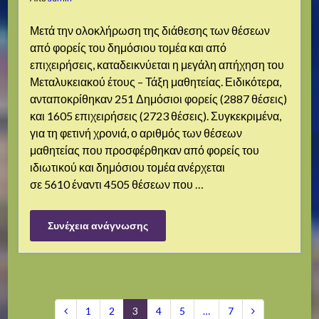
Μετά την ολοκλήρωση της διάθεσης των θέσεων
από φορείς του δημόσιου τομέα και από
επιχειρήσεις, καταδεικνύεται η μεγάλη απήχηση του
Μεταλυκειακού έτους – Τάξη μαθητείας. Ειδικότερα,
ανταποκρίθηκαν 251 Δημόσιοι φορείς (2887 θέσεις)
και 1605 επιχειρήσεις (2723 θέσεις). Συγκεκριμένα,
για τη φετινή χρονιά, ο αριθμός των θέσεων
μαθητείας που προσφέρθηκαν από φορείς του
ιδιωτικού και δημόσιου τομέα ανέρχεται
σε 5610 έναντι 4505 θέσεων που …
Συνέχεια ανάγνωσης
1
2
3
4
5
…
7