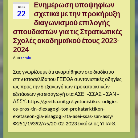
Ενημέρωση υποψηφίων
ΦΕΒ
22
σχετικά με την προκήρυξη
διαγωνισμού επιλογής
σπουδαστών για τις Στρατιωτικές
Σχολές ακαδημαϊκού έτους 2023-
2024
Από
admin
Σας γνωρίζουμε ότι αναρτήθηκαν στο διαδίκτυο
στην ιστοσελίδα του ΓΕΕΘΑ συντονιστικές οδηγίες
ως προς την διεξαγωγή των προκαταρκτικών
εξετάσεων για εισαγωγή στα ΑΣΕΙ –ΣΣΑΣ – ΣΑΝ –
ΑΣΣΥ: https://geetha.mil.gr/syntonistikes-odigies-
os-pros-tin-diexagogi-ton-prokatarktikon-
exetaseon-gia-eisagogi-sta-asei-ssas-san-assy/
Φ251/19392/Α5/20-02-2023 εγκύκλιος ΥΠΑΙΘ.