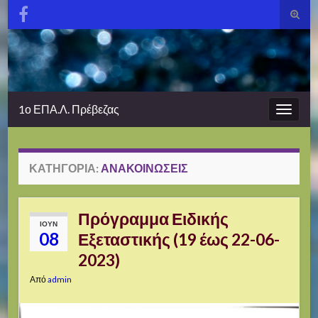
Εναλλ
φόρμα
Search for:
αναζή
1ο ΕΠΑ.Λ. Πρέβεζας
Εναλλ
πλοήγ
ΚΑΤΗΓΟΡΊΑ:
ΑΝΑΚΟΙΝΏΣΕΙΣ
Πρόγραμμα Ειδικής
ΙΟΎΝ
08
Εξεταστικής (19 έως 22-06-
2023)
Από
admin