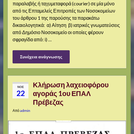
παραλαβής ή ταχυμεταφορά (courier) σε μία μόνο
από τις Επταμελείς Επιτροπές των Νοσοκομείων
του άρθρου 1 της παρούσης τα παρακάτω
δικαιολογητικά: α) Αίτηση β) ιατρικές γνωματεύσεις
από Δημόσιο Νοσοκομείο οι οποίες φέρουν
σφραγίδα από: i) …
Συνέχεια ανάγνωσης
Κλήρωση λαχειοφόρου
ΝΟΈ
22
αγοράς 1ου ΕΠΑΛ
Πρέβεζας
Από
admin