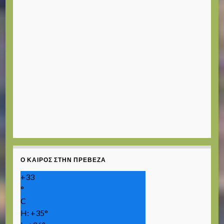
Ο ΚΑΙΡΌΣ ΣΤΗΝ ΠΡΈΒΕΖΑ
+
33
°
C
H:
+
35°