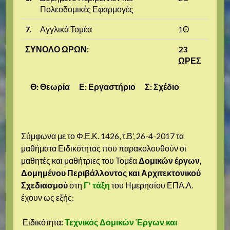
Πολεοδομικές Εφαρμογές
7.
Αγγλικά Τομέα
1Θ
ΣΥΝΟΛΟ ΩΡΩΝ:
23
ΩΡΕΣ
Θ: Θεωρία Ε: Εργαστήριο Σ: Σχέδιο
Σύμφωνα με το Φ.Ε.Κ. 1426, τ.Β’, 26-4-2017 τα
μαθήματα Ειδικότητας που παρακολουθούν οι
μαθητές και μαθήτριες του Τομέα
Δομικών έργων,
Δομημένου Περιβάλλοντος και Αρχιτεκτονικού
Σχεδιασμού
στη
Γ’ τάξη
του Ημερησίου ΕΠΑ.Λ.
έχουν ως εξής:
Ειδικότητα
:
Τεχνικός Δομικών Έργων και