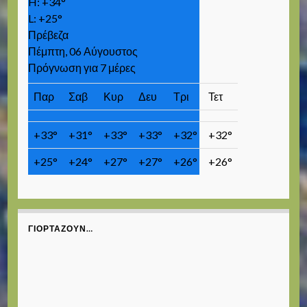
H:
+
34°
L:
+
25°
Πρέβεζα
Πέμπτη, 06 Αύγουστος
Πρόγνωση για 7 μέρες
Παρ
Σαβ
Κυρ
Δευ
Τρι
Τετ
+
33°
+
31°
+
33°
+
33°
+
32°
+
32°
+
25°
+
24°
+
27°
+
27°
+
26°
+
26°
ΓΙΟΡΤΆΖΟΥΝ…