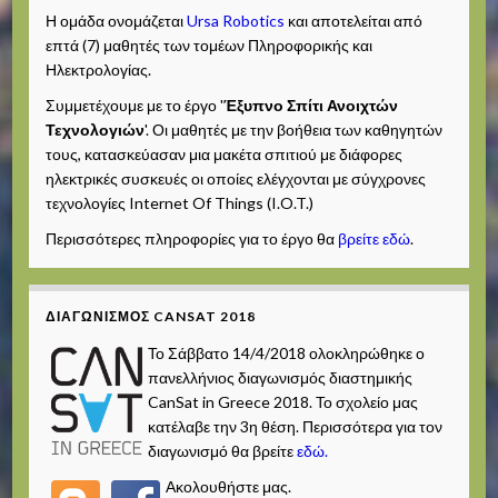
Η ομάδα ονομάζεται
Ursa Robotics
και αποτελείται από
επτά (7) μαθητές των τομέων Πληροφορικής και
Ηλεκτρολογίας.
Συμμετέχουμε με το έργο '
Έξυπνο Σπίτι Ανοιχτών
Τεχνολογιών
'. Οι μαθητές με την βοήθεια των καθηγητών
τους, κατασκεύασαν μια μακέτα σπιτιού με διάφορες
ηλεκτρικές συσκευές οι οποίες ελέγχονται με σύγχρονες
τεχνολογίες Internet Of Things (I.O.T.)
Περισσότερες πληροφορίες για το έργο θα
βρείτε εδώ
.
ΔΙΑΓΩΝΙΣΜΌΣ CANSAT 2018
Το Σάββατο 14/4/2018 ολοκληρώθηκε ο
πανελλήνιος διαγωνισμός διαστημικής
CanSat in Greece 2018. Το σχολείο μας
κατέλαβε την 3η θέση. Περισσότερα για τον
διαγωνισμό θα βρείτε
εδώ.
Ακολουθήστε μας.