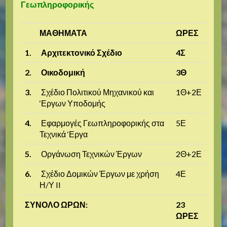
Γεωπληροφορικής
ΜΑΘΗΜΑΤΑ
ΩΡΕΣ
1.
Αρχιτεκτονικό Σχέδιο
4Σ
2.
Οικοδομική
3Θ
3.
Σχέδιο Πολιτικού Μηχανικού και
1Θ+2Ε
‘Εργων Υποδομής
4.
Εφαρμογές Γεωπληροφορικής στα
5Ε
Τεχνικά ‘Εργα
5.
Οργάνωση Τεχνικών Έργων
2Θ+2Ε
6.
Σχέδιο Δομικών Έργων με χρήση
4Ε
Η/Υ II
ΣΥΝΟΛΟ ΩΡΩΝ:
23
ΩΡΕΣ