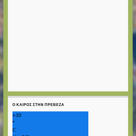
Ο ΚΑΙΡΌΣ ΣΤΗΝ ΠΡΈΒΕΖΑ
+
33
°
C