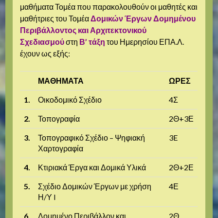
μαθήματα Τομέα που παρακολουθούν οι μαθητές και
μαθήτριες του Τομέα
Δομικών Έργων Δομημένου
Περιβάλλοντος και Αρχιτεκτονικού
Σχεδιασμού
στη
Β’ τάξη
του Ημερησίου ΕΠΑ.Λ.
έχουν ως εξής:
ΜΑΘΗΜΑΤΑ
ΩΡΕΣ
1.
Οικοδομικό Σχέδιο
4Σ
2.
Τοπογραφία
2Θ+3Ε
3.
Τοπογραφικό Σχέδιο – Ψηφιακή
3E
Χαρτογραφία
4.
Κτιριακά Έργα και Δομικά Υλικά
2Θ+2Ε
5.
Σχέδιο Δομικών Έργων με χρήση
4Ε
Η/Υ I
6.
Δομημένο Περιβάλλον και
2Θ