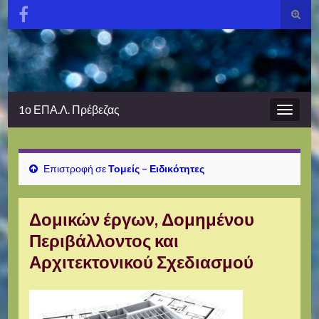
Εναλλ
φόρμα
Search for:
αναζή
1ο ΕΠΑ.Λ. Πρέβεζας
Εναλλ
πλοήγ
Επιστροφή σε
Τομείς – Ειδικότητες
Δομικών έργων, Δομημένου
Περιβάλλοντος και
Αρχιτεκτονικού Σχεδιασμού