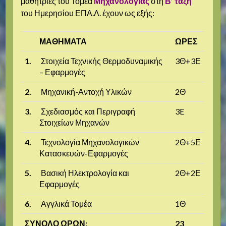
μαθήτριες του Τομέα
Μηχανολογίας
στη
Β’ τάξη
του Ημερησίου ΕΠΑ.Λ. έχουν ως εξής:
ΜΑΘΗΜΑΤΑ
ΩΡΕΣ
1.
Στοιχεία Τεχνικής Θερμοδυναμικής
3Θ+3Ε
– Εφαρμογές
2.
Μηχανική-Αντοχή Υλικών
2Θ
3.
Σχεδιασμός και Περιγραφή
3E
Στοιχείων Μηχανών
4.
Τεχνολογία Μηχανολογικών
2Θ+5Ε
Κατασκευών-Εφαρμογές
5.
Βασική Ηλεκτρολογία και
2Θ+2Ε
Εφαρμογές
6.
Αγγλικά Τομέα
1Θ
ΣΥΝΟΛΟ ΩΡΩΝ:
23