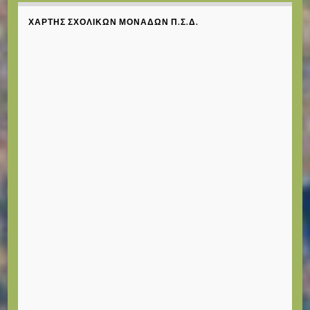
ΧΆΡΤΗΣ ΣΧΟΛΙΚΏΝ ΜΟΝΆΔΩΝ Π.Σ.Δ.