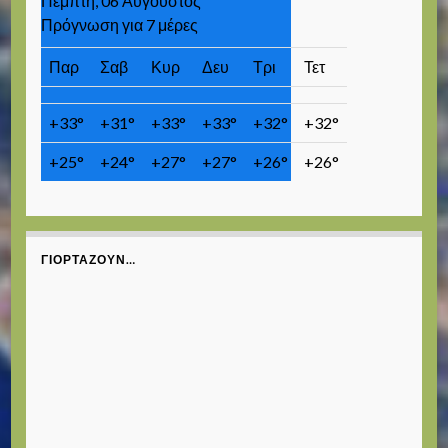
Πέμπτη, 06 Αύγουστος
Πρόγνωση για 7 μέρες
Παρ
Σαβ
Κυρ
Δευ
Τρι
Τετ
+
33°
+
31°
+
33°
+
33°
+
32°
+
32°
+
25°
+
24°
+
27°
+
27°
+
26°
+
26°
ΓΙΟΡΤΆΖΟΥΝ…