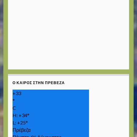
Ο ΚΑΙΡΌΣ ΣΤΗΝ ΠΡΈΒΕΖΑ
+
33
°
C
H:
+
34°
L:
+
25°
Πρέβεζα