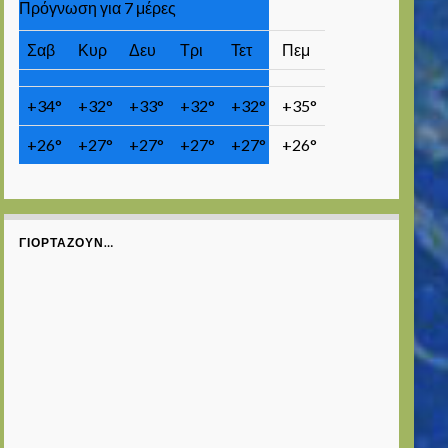
Πρόγνωση για 7 μέρες
Σαβ
Κυρ
Δευ
Τρι
Τετ
Πεμ
+
34°
+
32°
+
33°
+
32°
+
32°
+
35°
+
26°
+
27°
+
27°
+
27°
+
27°
+
26°
ΓΙΟΡΤΆΖΟΥΝ…