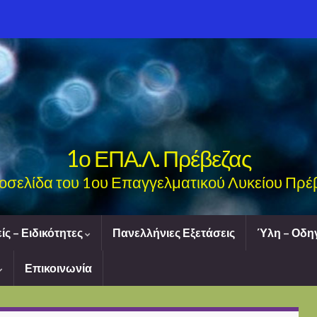
1ο ΕΠΑ.Λ. Πρέβεζας
τοσελίδα του 1ου Επαγγελματικού Λυκείου Πρέ
ίς – Ειδικότητες
Πανελλήνιες Εξετάσεις
Ύλη – Οδηγ
Επικοινωνία