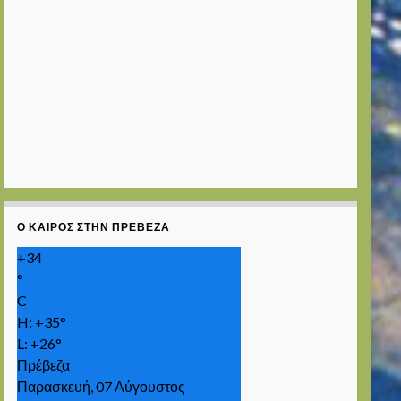
Ο ΚΑΙΡΌΣ ΣΤΗΝ ΠΡΈΒΕΖΑ
+
34
°
C
H:
+
35°
L:
+
26°
Πρέβεζα
Παρασκευή, 07 Αύγουστος