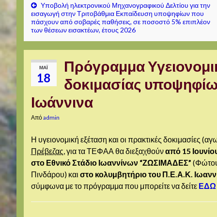
Υποβολή ηλεκτρονικού Μηχανογραφικού Δελτίου για την
εισαγωγή στην Τριτοβάθμια Εκπαίδευση υποψηφίων που
πάσχουν από σοβαρές παθήσεις, σε ποσοστό 5% επιπλέον
των θέσεων εισακτέων, έτους 2026
Πρόγραμμα Υγειονομικ
ΜΑΪ́
18
δοκιμασίας υποψηφίων 
Ιωάννινα
Από
admin
Η υγειονομική εξέταση και οι πρακτικές δοκιμασίες (
Πρέβεζας
, για τα ΤΕΦΑΑ θα διεξαχθούν
από 15 Ιουνίου
στο Εθνικό Στάδιο Ιωαννίνων “ΖΩΣΙΜΑΔΕΣ”
(Φώτου 
Πινδάρου) και
στο κολυμβητήριο του Π.Ε.Α.Κ. Ιωαν
σύμφωνα με το πρόγραμμα που μπορείτε να δείτε
ΕΔΩ