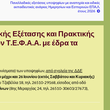
Πανελλαδικές εξετάσεις υποψηφίων με αναπηρία και ειδικές
εκπαιδευτικές ανάγκες Ημερησίων και Εσπερινών ΕΠΑ.Λ.
έτους 2026
ής Εξέτασης και Πρακτικής
Τ.Ε.Φ.Α.Α. με έδρα τα
αγωνίσματα) των υποψηφίων,
από σχολεία της ΔΔΕ
 μέχρι και 26 Ιουνίου (εκτός Σαββάτου και Κυριακής)
Τζαβέλλα 18, τηλ. 26510-29168, είσοδος από οδό
νίνων
(8ης Μεραρχίας 24, τηλ. 26510-30603/27673),