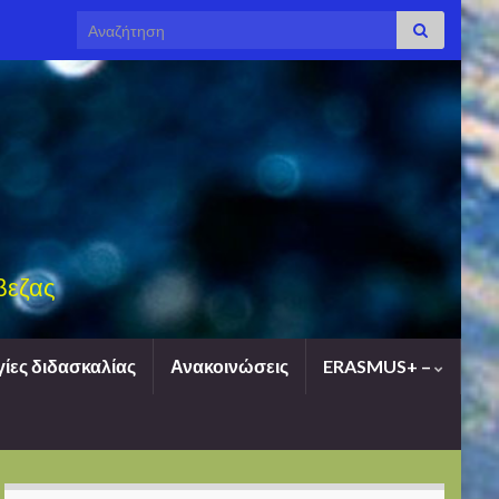
Search for:
βεζας
ίες διδασκαλίας
Ανακοινώσεις
ERASMUS+ –