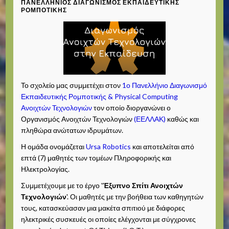
ΠΑΝΕΛΛΉΝΙΟΣ ΔΙΑΓΩΝΙΣΜΌΣ ΕΚΠΑΙΔΕΥΤΙΚΉΣ
ΡΟΜΠΟΤΙΚΉΣ
Το σχολείο μας συμμετέχει στον
1ο Πανελλήνιο Διαγωνισμό
Εκπαιδευτικής Ρομποτικής & Physical Computing
Ανοιχτών Τεχνολογιών
τον οποίο διοργανώνει ο
Οργανισμός Ανοιχτών Τεχνολογιών
(ΕΕΛΛΑΚ)
καθώς και
πληθώρα ανώτατων ιδρυμάτων.
Η ομάδα ονομάζεται
Ursa Robotics
και αποτελείται από
επτά (7) μαθητές των τομέων Πληροφορικής και
Ηλεκτρολογίας.
Συμμετέχουμε με το έργο '
Έξυπνο Σπίτι Ανοιχτών
Τεχνολογιών
'. Οι μαθητές με την βοήθεια των καθηγητών
τους, κατασκεύασαν μια μακέτα σπιτιού με διάφορες
ηλεκτρικές συσκευές οι οποίες ελέγχονται με σύγχρονες