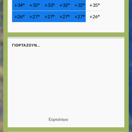
+
34°
+
32°
+
33°
+
32°
+
32°
+
35°
+
26°
+
27°
+
27°
+
27°
+
27°
+
26°
ΓΙΟΡΤΆΖΟΥΝ…
Εορτολόγιο