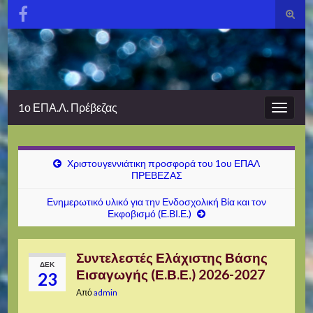
Εναλλ
φόρμα
Search for:
αναζή
1ο ΕΠΑ.Λ. Πρέβεζας
Εναλλ
πλοήγ
Χριστουγεννιάτικη προσφορά του 1ου ΕΠΑΛ
ΠΡΕΒΕΖΑΣ
Ενημερωτικό υλικό για την Ενδοσχολική Βία και τον
Εκφοβισμό (Ε.ΒΙ.Ε.)
Συντελεστές Ελάχιστης Βάσης
ΔΕΚ
Εισαγωγής (Ε.Β.Ε.) 2026-2027
23
Από
admin