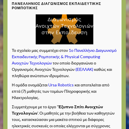
ΠΑΝΕΛΛΉΝΙΟΣ ΔΙΑΓΩΝΙΣΜΌΣ ΕΚΠΑΙΔΕΥΤΙΚΉΣ
ΡΟΜΠΟΤΙΚΉΣ
Το σχολείο μας συμμετέχει στον
1ο Πανελλήνιο Διαγωνισμό
Εκπαιδευτικής Ρομποτικής & Physical Computing
Ανοιχτών Τεχνολογιών
τον οποίο διοργανώνει ο
Οργανισμός Ανοιχτών Τεχνολογιών
(ΕΕΛΛΑΚ)
καθώς και
πληθώρα ανώτατων ιδρυμάτων.
Η ομάδα ονομάζεται
Ursa Robotics
και αποτελείται από
επτά (7) μαθητές των τομέων Πληροφορικής και
Ηλεκτρολογίας.
Συμμετέχουμε με το έργο '
Έξυπνο Σπίτι Ανοιχτών
Τεχνολογιών
'. Οι μαθητές με την βοήθεια των καθηγητών
τους, κατασκεύασαν μια μακέτα σπιτιού με διάφορες
ηλεκτρικές συσκευές οι οποίες ελέγχονται με σύγχρονες