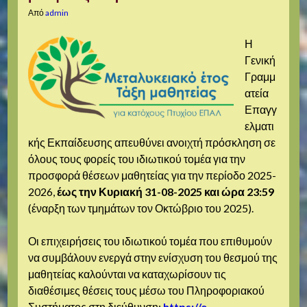
Από
admin
Η
Γενική
Γραμμ
ατεία
Επαγγ
ελματι
κής Εκπαίδευσης απευθύνει ανοιχτή πρόσκληση σε
όλους τους φορείς του ιδιωτικού τομέα για την
προσφορά θέσεων μαθητείας για την περίοδο 2025-
2026,
έως την Κυριακή 31-08-2025 και ώρα 23:59
(έναρξη των τμημάτων τον Οκτώβριο του 2025).
Οι επιχειρήσεις του ιδιωτικού τομέα που επιθυμούν
να συμβάλουν ενεργά στην ενίσχυση του θεσμού της
μαθητείας καλούνται να καταχωρίσουν τις
διαθέσιμες θέσεις τους μέσω του Πληροφοριακού
Συστήματος στη διεύθυνση:
https://e-