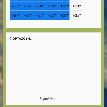
+
33°
+
32°
+
32°
+
33°
+
33°
+
31°
+
27°
+
27°
+
27°
+
27°
+
27°
+
25°
ΓΙΟΡΤΆΖΟΥΝ…
Εορτολόγιο