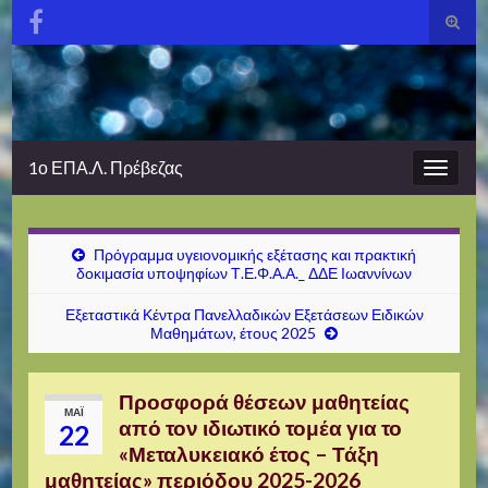
Εναλλ
φόρμα
Search for:
αναζή
1ο ΕΠΑ.Λ. Πρέβεζας
Εναλλ
πλοήγ
Πρόγραμμα υγειονομικής εξέτασης και πρακτική
δοκιμασία υποψηφίων Τ.Ε.Φ.Α.Α._ ΔΔΕ Ιωαννίνων
Εξεταστικά Κέντρα Πανελλαδικών Εξετάσεων Ειδικών
Μαθημάτων, έτους 2025
Προσφορά θέσεων μαθητείας
ΜΑΪ́
από τον ιδιωτικό τομέα για το
22
«Μεταλυκειακό έτος – Τάξη
μαθητείας» περιόδου 2025-2026